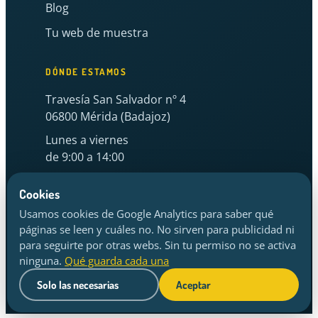
Blog
Tu web de muestra
DÓNDE ESTAMOS
Travesía San Salvador nº 4
06800 Mérida (Badajoz)
Lunes a viernes
de 9:00 a 14:00
hola@elconstructordepaginas.com
Cookies
Usamos cookies de Google Analytics para saber qué
páginas se leen y cuáles no. No sirven para publicidad ni
para seguirte por otras webs. Sin tu permiso no se activa
© El Constructor de Páginas
ninguna.
Qué guarda cada una
Política de privacidad
·
Aviso legal
·
Cookies
·
Cambiar mi elección
Solo las necesarias
Aceptar