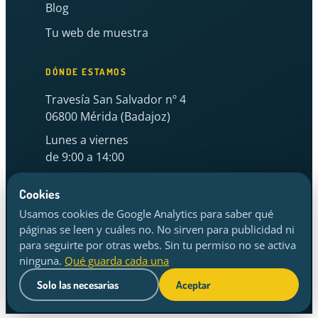
Blog
Tu web de muestra
DÓNDE ESTAMOS
Travesía San Salvador nº 4
06800 Mérida (Badajoz)
Lunes a viernes
de 9:00 a 14:00
hola@elconstructordepaginas.com
Cookies
Usamos cookies de Google Analytics para saber qué
páginas se leen y cuáles no. No sirven para publicidad ni
para seguirte por otras webs. Sin tu permiso no se activa
© El Constructor de Páginas
ninguna.
Qué guarda cada una
Política de privacidad
·
Aviso legal
·
Cookies
·
Cambiar mi elección
Solo las necesarias
Aceptar